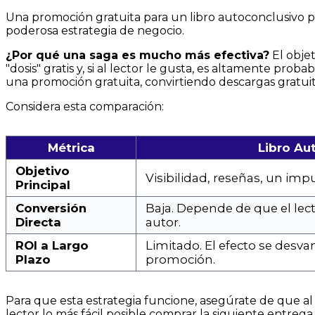
Una promoción gratuita para un libro autoconclusivo pu
poderosa estrategia de negocio.
¿Por qué una saga es mucho más efectiva?
El objet
"dosis" gratis y, si al lector le gusta, es altamente pro
una promoción gratuita, convirtiendo descargas gratuita
Considera esta comparación:
Métrica
Libro Au
Objetivo
Visibilidad, reseñas, un imp
Principal
Conversión
Baja. Depende de que el lect
Directa
autor.
ROI a Largo
Limitado. El efecto se desva
Plazo
promoción.
Para que esta estrategia funcione, asegúrate de que al 
lector lo más fácil posible comprar la siguiente entrega.