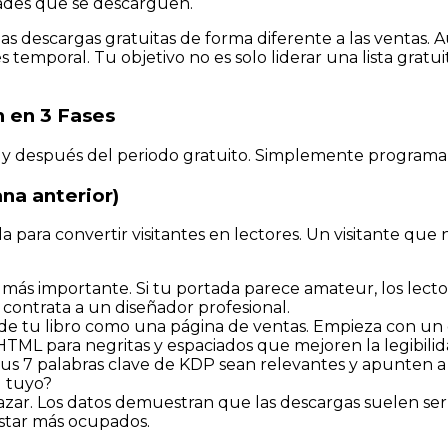
idades que se descarguen.
las descargas gratuitas de forma diferente a las venta
 es temporal. Tu objetivo no es solo liderar una lista gra
n en 3 Fases
 y después del periodo gratuito. Simplemente programarl
na anterior)
para convertir visitantes en lectores. Un visitante que n
más importante. Si tu portada parece amateur, los lecto
o contrata a un diseñador profesional.
de tu libro como una página de ventas. Empieza con un g
 HTML para negritas y espaciados que mejoren la legibilid
s 7 palabras clave de KDP sean relevantes y apunten a 
l tuyo?
ar. Los datos demuestran que las descargas suelen ser m
estar más ocupados.