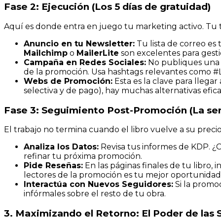
Fase 2: Ejecución (Los 5 días de gratuidad)
Aquí es donde entra en juego tu marketing activo. Tu t
Anuncio en tu Newsletter:
Tu lista de correo es
Mailchimp
o
MailerLite
son excelentes para gesti
Campaña en Redes Sociales:
No publiques una so
de la promoción. Usa hashtags relevantes como #Li
Webs de Promoción:
Esta es la clave para llega
selectiva y de pago), hay muchas alternativas efica
Fase 3: Seguimiento Post-Promoción (La se
El trabajo no termina cuando el libro vuelve a su precio
Analiza los Datos:
Revisa tus informes de KDP. ¿C
refinar tu próxima promoción.
Pide Reseñas:
En las páginas finales de tu libro
lectores de la promoción es tu mejor oportunida
Interactúa con Nuevos Seguidores:
Si la promoc
infórmales sobre el resto de tu obra.
3. Maximizando el Retorno: El Poder de las 