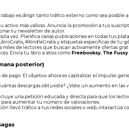
rabajo es dirigir tanto tráfico externo como sea posible
 tu activo más valioso. Anuncia la promoción a tus suscr
onar tu newsletter de autor.
la vez. Planifica varias publicaciones en todas tus plat
broGratis, #KindleGratis y etiquetas específicas de tu g
r a miles de lectores que buscan activamente ofertas gr
ces. Envía tu libro a sitios como
Freebooksy
,
The Fussy 
mana posterior)
 de pago. El objetivo ahora es capitalizar el impulso gen
uántas descargas obtuviste? ¿Viste un aumento en las ven
, incluye una petición educada y directa para que los le
d para aumentar tu número de valoraciones.
ión llevó tráfico a tus redes sociales o web, interactúa c
Sagas